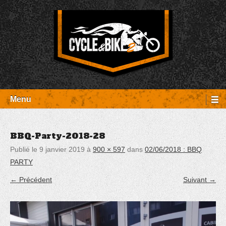
Aller
Panneau de gestion des cookies
au
contenu
Entretien Harley-Davidson, préparation et custom, boutique, pièces
Cycle et Bike
détachées Rambouillet
Menu
BBQ-Party-2018-28
Publié le
9 janvier 2019
à
900 × 597
dans
02/06/2018 : BBQ
PARTY
← Précédent
Suivant →