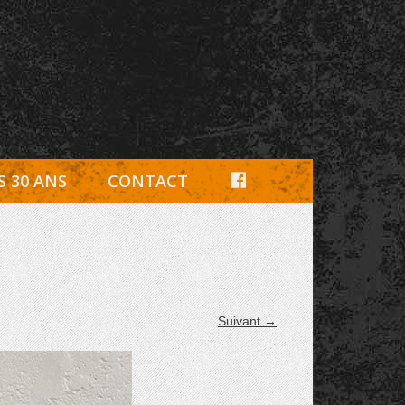
e, pièces détachées Rambouillet
F
S 30 ANS
CONTACT
A
C
E
B
Suivant →
O
O