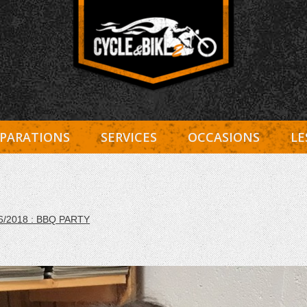
Entretien Harley-Davidson, préparation et custom, boutiqu
Cycle et Bike
PARATIONS
SERVICES
OCCASIONS
LE
6/2018 : BBQ PARTY