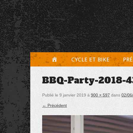
Aller
Panneau de gestion des cookies
au
contenu
A
CYCLE ET BIKE
PRÉ
C
BBQ-Party-2018-4
C
U
Publié le
9 janvier 2019
à
900 × 597
dans
02/06
E
← Précédent
I
L