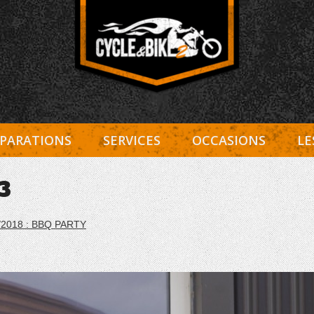
Entretien Harley-Davidson, préparation et custom, boutiqu
Cycle et Bike
PARATIONS
SERVICES
OCCASIONS
LE
3
/2018 : BBQ PARTY