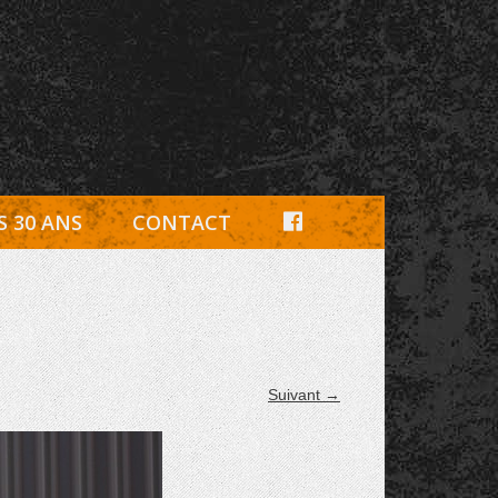
e, pièces détachées Rambouillet
F
S 30 ANS
CONTACT
A
C
E
B
Suivant →
O
O