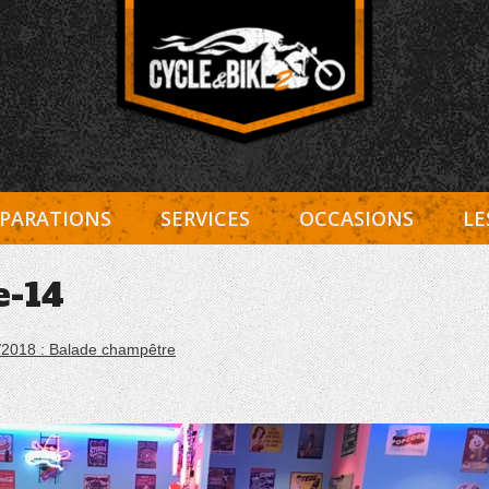
Entretien Harley-Davidson, préparation et custom, boutiqu
Cycle et Bike
PARATIONS
SERVICES
OCCASIONS
LE
e-14
/2018 : Balade champêtre