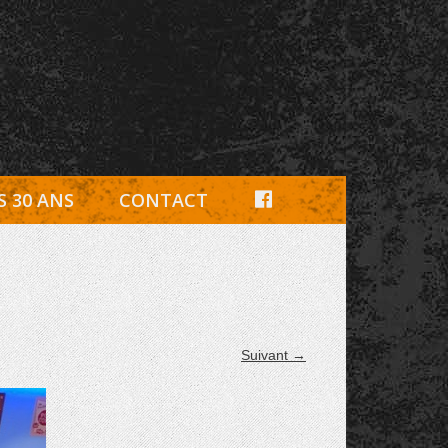
e, pièces détachées Rambouillet
F
S 30 ANS
CONTACT
A
C
E
B
Suivant →
O
O