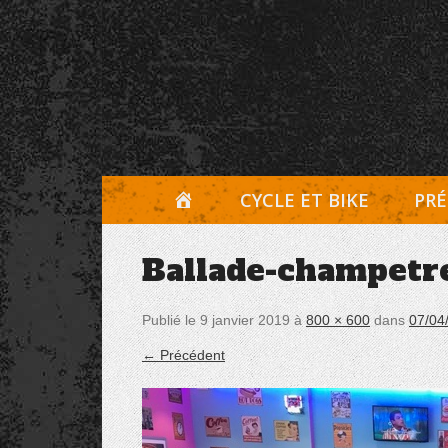
Aller
Panneau de gestion des cookies
au
contenu
A
CYCLE ET BIKE
PRÉ
C
Ballade-champetr
C
U
Publié le
9 janvier 2019
à
800 × 600
dans
07/04
E
← Précédent
I
L