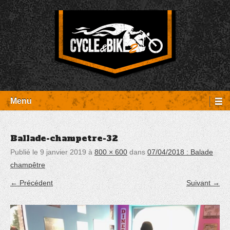
Aller
Panneau de gestion des cookies
au
contenu
Entretien Harley-Davidson, préparation et custom, boutique, pièces
Cycle et Bike
détachées Rambouillet
Menu
Ballade-champetre-32
Publié le
9 janvier 2019
à
800 × 600
dans
07/04/2018 : Balade
champêtre
← Précédent
Suivant →