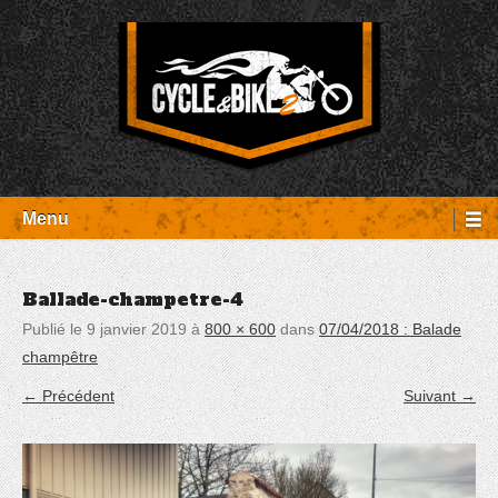
Aller
Panneau de gestion des cookies
au
contenu
Entretien Harley-Davidson, préparation et custom, boutique, pièces
Cycle et Bike
détachées Rambouillet
Menu
Ballade-champetre-4
Publié le
9 janvier 2019
à
800 × 600
dans
07/04/2018 : Balade
champêtre
← Précédent
Suivant →