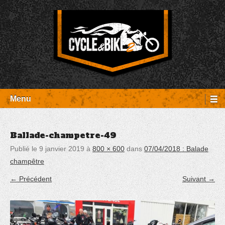
Aller
Panneau de gestion des cookies
au
contenu
Entretien Harley-Davidson, préparation et custom, boutique, pièces
Cycle et Bike
détachées Rambouillet
Menu
Ballade-champetre-49
Publié le
9 janvier 2019
à
800 × 600
dans
07/04/2018 : Balade
champêtre
← Précédent
Suivant →