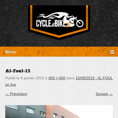
Aller
Panneau de gestion des cookies
au
contenu
Entretien Harley-Davidson, préparation et custom, boutique, pièces
Cycle et Bike
détachées Rambouillet
Menu
Al-Foul-13
Publié le
9 janvier 2019
à
800 × 600
dans
15/09/2018 : AL FOUL
en live
← Précédent
Suivant →