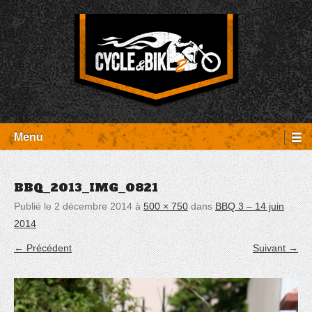
Aller
Panneau de gestion des cookies
au
contenu
Entretien Harley-Davidson, préparation et custom, boutique, pièces
Cycle et Bike
détachées Rambouillet
Menu
BBQ_2013_IMG_0821
Publié le
2 décembre 2014
à
500 × 750
dans
BBQ 3 – 14 juin
2014
← Précédent
Suivant →