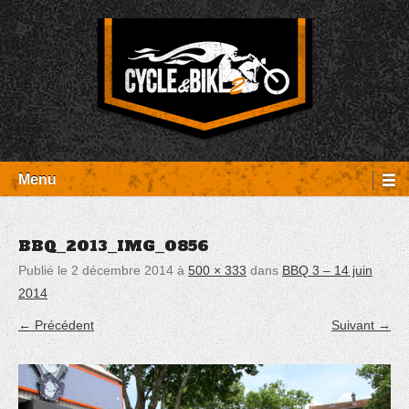
Aller
Panneau de gestion des cookies
au
contenu
Entretien Harley-Davidson, préparation et custom, boutique, pièces
Cycle et Bike
détachées Rambouillet
Menu
BBQ_2013_IMG_0856
Publié le
2 décembre 2014
à
500 × 333
dans
BBQ 3 – 14 juin
2014
← Précédent
Suivant →