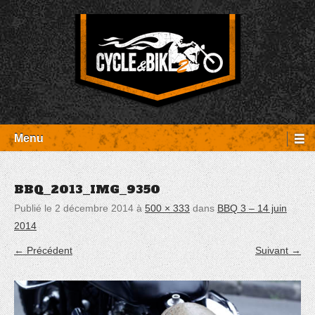
Aller
Panneau de gestion des cookies
au
contenu
Entretien Harley-Davidson, préparation et custom, boutique, pièces
Cycle et Bike
détachées Rambouillet
Menu
BBQ_2013_IMG_9350
Publié le
2 décembre 2014
à
500 × 333
dans
BBQ 3 – 14 juin
2014
← Précédent
Suivant →