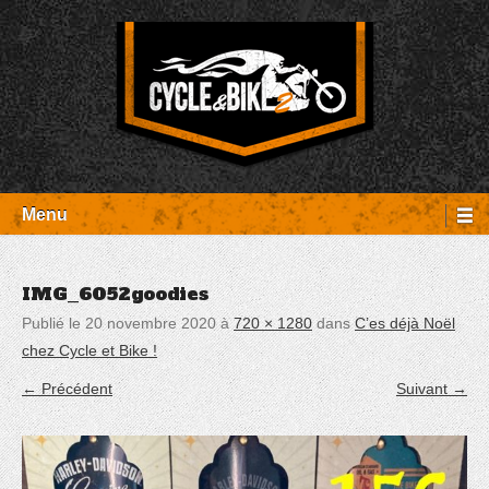
Aller
Panneau de gestion des cookies
au
contenu
Entretien Harley-Davidson, préparation et custom, boutique, pièces
Cycle et Bike
détachées Rambouillet
Menu
IMG_6052goodies
Publié le
20 novembre 2020
à
720 × 1280
dans
C’es déjà Noël
chez Cycle et Bike !
← Précédent
Suivant →