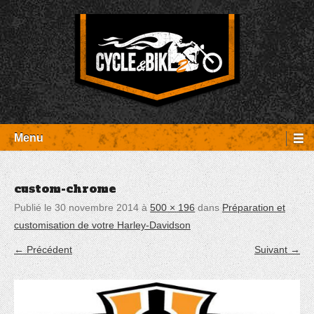
Aller
Panneau de gestion des cookies
au
contenu
Entretien Harley-Davidson, préparation et custom, boutique, pièces
Cycle et Bike
détachées Rambouillet
Menu
custom-chrome
Publié le
30 novembre 2014
à
500 × 196
dans
Préparation et
customisation de votre Harley-Davidson
← Précédent
Suivant →