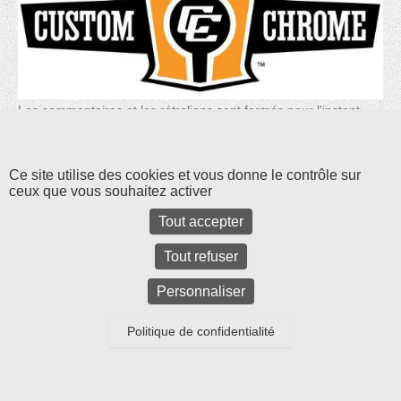
Les commentaires et les rétroliens sont fermés pour l'instant.
Ce site utilise des cookies et vous donne le contrôle sur
ceux que vous souhaitez activer
Tout accepter
Tout refuser
Personnaliser
Parc d'activités Bel Air La Forêt - 17 rue Amélia Earhart - 78125 GAZERAN
-
tél : 01 34 85 24 12
-
Mentions légales
Politique de confidentialité
Copyright © 2026
Cycle et Bike
All Rights Reserved.