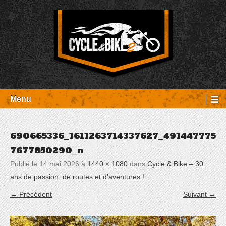
Aller
Panneau de gestion des cookies
au
contenu
Entretien Harley-Davidson, préparation et custom, boutique, pièces
Cycle et Bike
détachées Rambouillet
Menu
690665336_1611263714337627_491447775
7677850290_n
Publié le
14 mai 2026
à
1440 × 1080
dans
Cycle & Bike – 30
ans de passion, de routes et d’aventures !
← Précédent
Suivant →