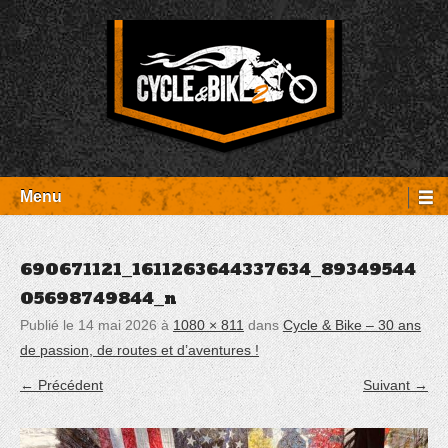
Aller
Panneau de gestion des cookies
au
contenu
Entretien Harley-Davidson, préparation et custom, boutique, pièces
Cycle et Bike
détachées Rambouillet
Menu
690671121_1611263644337634_89349544
05698749844_n
Publié le
14 mai 2026
à
1080 × 811
dans
Cycle & Bike – 30 ans
de passion, de routes et d’aventures !
← Précédent
Suivant →