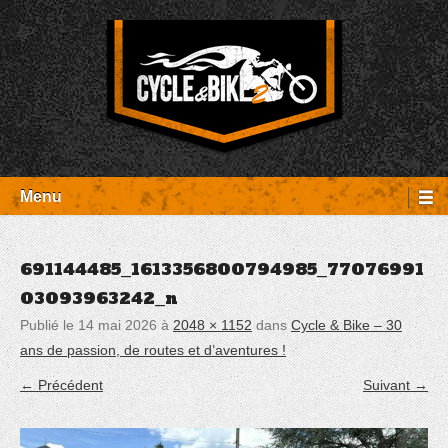
Aller
Panneau de gestion des cookies
au
contenu
Entretien Harley-Davidson, préparation et custom, boutique, pièces
Cycle et Bike
détachées Rambouillet
Menu
691144485_1613356800794985_77076991
03093963242_n
Publié le
14 mai 2026
à
2048 × 1152
dans
Cycle & Bike – 30
ans de passion, de routes et d’aventures !
← Précédent
Suivant →