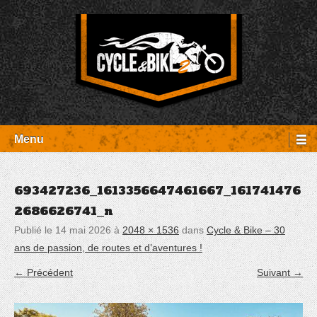
Aller
Panneau de gestion des cookies
au
contenu
Entretien Harley-Davidson, préparation et custom, boutique, pièces
Cycle et Bike
détachées Rambouillet
Menu
693427236_1613356647461667_161741476
2686626741_n
Publié le
14 mai 2026
à
2048 × 1536
dans
Cycle & Bike – 30
ans de passion, de routes et d’aventures !
← Précédent
Suivant →