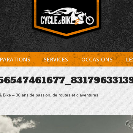
Entretien Harley-Davidson, préparation et custom, boutiqu
Cycle et Bike
PARATIONS
SERVICES
OCCASIONS
LE
56547461677_8317963313
& Bike – 30 ans de passion, de routes et d’aventures !