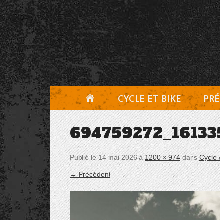
Aller
Panneau de gestion des cookies
au
contenu
A
CYCLE ET BIKE
PRÉ
C
694759272_16133
C
U
Publié le
14 mai 2026
à
1200 × 974
dans
Cycle 
E
← Précédent
I
L