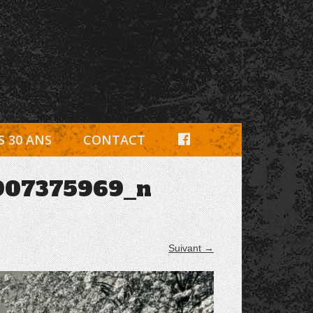
e, pièces détachées Rambouillet
F
S 30 ANS
CONTACT
A
907375969_n
C
E
B
Suivant →
O
O