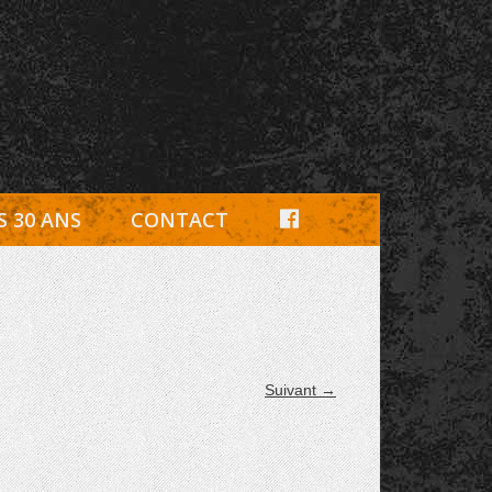
e, pièces détachées Rambouillet
F
S 30 ANS
CONTACT
A
C
E
B
Suivant →
O
O