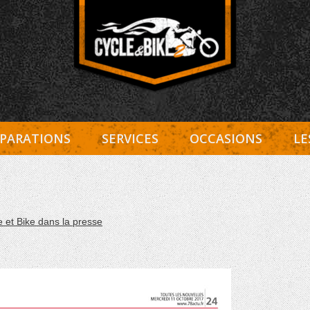
Entretien Harley-Davidson, préparation et custom, boutiqu
Cycle et Bike
PARATIONS
SERVICES
OCCASIONS
LE
e et Bike dans la presse