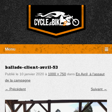
Aller
Panneau de gestion des cookies
au
contenu
Entretien Harley-Davidson, préparation et custom, boutique, pièces
Cycle et Bike
détachées Rambouillet
Menu
ballade-client-avril-53
Publié le
10 janvier 2020
à
1000 × 750
dans
En Avril, à l’assaut
de la campagne
← Précédent
Suivant →