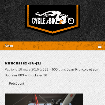
Aller
Panneau de gestion des cookies
au
contenu
Entretien Harley-Davidson, préparation et custom, boutique, pièces
Cycle et Bike
détachées Rambouillet
Menu
knuckster-36-jf1
Publié le
18 mars 2015
à
333 × 500
dans
Jean-François et son
Sporster 883 – Knuckster 36
← Précédent