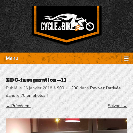
Aller
Panneau de gestion des cookies
au
contenu
Entretien Harley-Davidson, préparation et custom, boutique, pièces
Cycle et Bike
détachées Rambouillet
Menu
EDC-inauguration—11
Publié le
26 janvier 2018
à
900 × 1200
dans
Revivez l’arrivée
dans le 78 en photos !
← Précédent
Suivant →