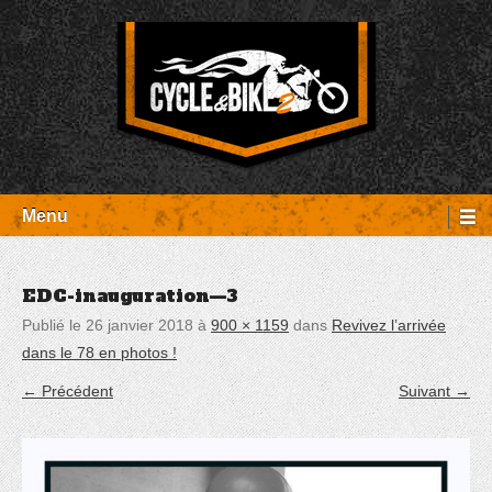
Aller
Panneau de gestion des cookies
au
contenu
Entretien Harley-Davidson, préparation et custom, boutique, pièces
Cycle et Bike
détachées Rambouillet
Menu
EDC-inauguration—3
Publié le
26 janvier 2018
à
900 × 1159
dans
Revivez l’arrivée
dans le 78 en photos !
← Précédent
Suivant →