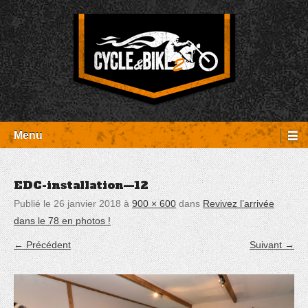
Aller
Panneau de gestion des cookies
au
contenu
Entretien Harley-Davidson, préparation et custom, boutique, pièces
Cycle et Bike
détachées Rambouillet
Menu
EDC-installation—12
Publié le
26 janvier 2018
à
900 × 600
dans
Revivez l’arrivée
dans le 78 en photos !
← Précédent
Suivant →