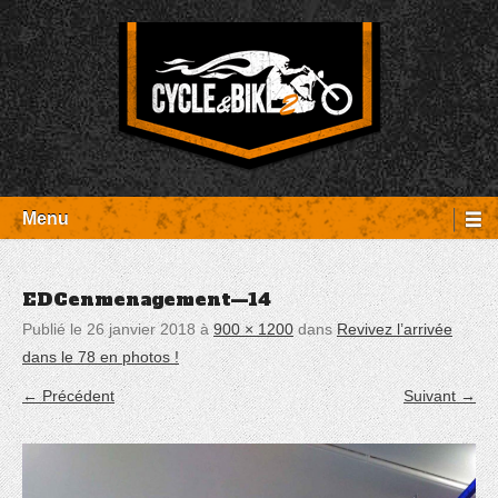
Aller
Panneau de gestion des cookies
au
contenu
Entretien Harley-Davidson, préparation et custom, boutique, pièces
Cycle et Bike
détachées Rambouillet
Menu
EDCenmenagement—14
Publié le
26 janvier 2018
à
900 × 1200
dans
Revivez l’arrivée
dans le 78 en photos !
← Précédent
Suivant →