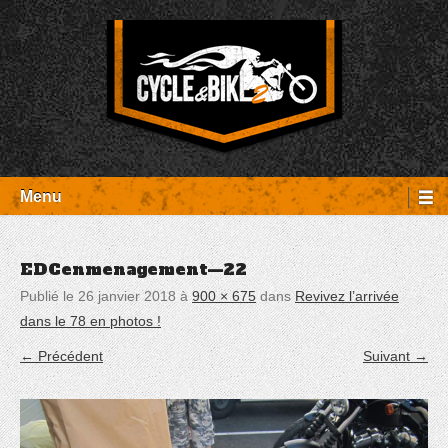
Aller
Panneau de gestion des cookies
au
contenu
Entretien Harley-Davidson, préparation et custom, boutique, pièces
Cycle et Bike
détachées Rambouillet
Menu
EDCenmenagement—22
Publié le
26 janvier 2018
à
900 × 675
dans
Revivez l’arrivée
dans le 78 en photos !
← Précédent
Suivant →