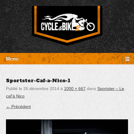
Aller
Panneau de gestion des cookies
au
contenu
Entretien Harley-Davidson, préparation et custom, boutique, pièces
Cycle et Bike
détachées Rambouillet
Menu
Sportster-Caf-a-Nico-1
Publié le
26 décembre 2014
à
1000 × 667
dans
Sportster – Le
caf’à Nico
← Précédent