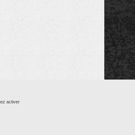
K
ez activer
25 GAZERAN
-
tél : 01 34 85 24 12
-
Mentions légales