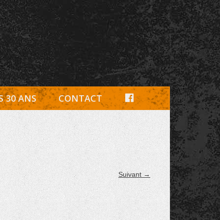
e, pièces détachées Rambouillet
F
S 30 ANS
CONTACT
A
C
E
B
Suivant →
O
O