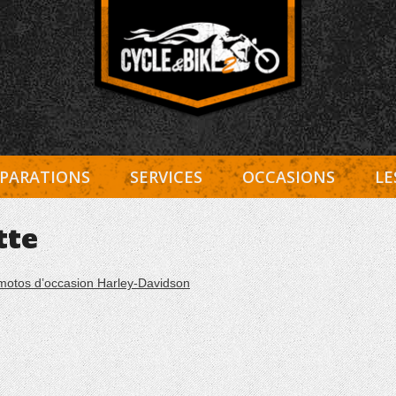
Entretien Harley-Davidson, préparation et custom, boutiqu
Cycle et Bike
PARATIONS
SERVICES
OCCASIONS
LE
tte
motos d’occasion Harley-Davidson