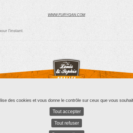
WWW.FURYGAN.COM
ur l'instant.
ed.
Parc d'activités Bel Air La Forêt - 17 rue Amélia Earhart - 781
tilise des cookies et vous donne le contrôle sur ceux que vous souhait
Tout accepter
Tout refuser