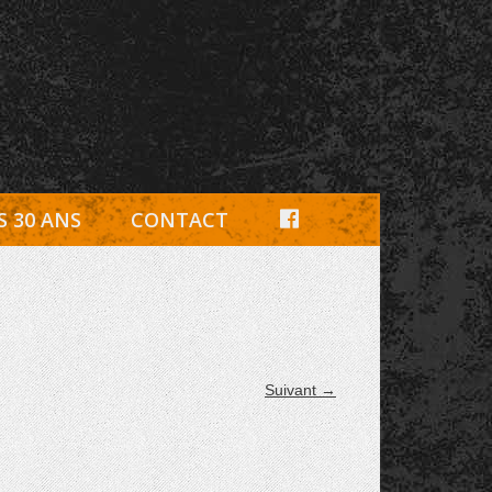
e, pièces détachées Rambouillet
F
S 30 ANS
CONTACT
A
C
E
B
Suivant →
O
O