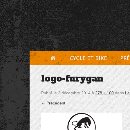
Aller
Panneau de gestion des cookies
au
contenu
A
CYCLE ET BIKE
PRÉ
C
logo-furygan
C
U
Publié le
2 décembre 2014
à
278 × 100
dans
Le
E
← Précédent
I
L