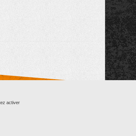
K
25 GAZERAN
-
tél : 01 34 85 24 12
-
Mentions légales
ez activer