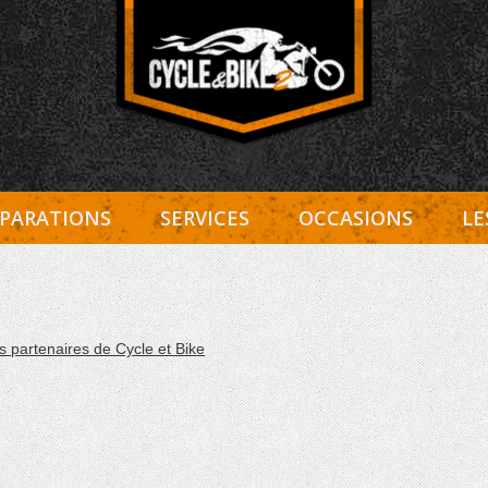
Entretien Harley-Davidson, préparation et custom, boutiqu
Cycle et Bike
PARATIONS
SERVICES
OCCASIONS
LE
s partenaires de Cycle et Bike