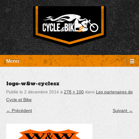
Aller
Panneau de gestion des cookies
au
contenu
Entretien Harley-Davidson, préparation et custom, boutique, pièces
Cycle et Bike
détachées Rambouillet
Menu
logo-w&w-cyclesz
Publié le
2 décembre 2014
à
278 × 100
dans
Les partenaires de
Cycle et Bike
← Précédent
Suivant →