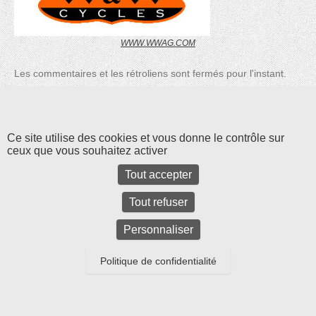
WWW.WWAG.COM
Les commentaires et les rétroliens sont fermés pour l'instant.
Ce site utilise des cookies et vous donne le contrôle sur
ceux que vous souhaitez activer
Tout accepter
Tout refuser
Parc d'activités Bel Air La Forêt - 17 rue Amélia Earhart - 78125 GAZERAN
-
tél : 01 34 85 24 12
Personnaliser
-
Mentions légales
Copyright © 2026
Cycle et Bike
All Rights Reserved.
Politique de confidentialité