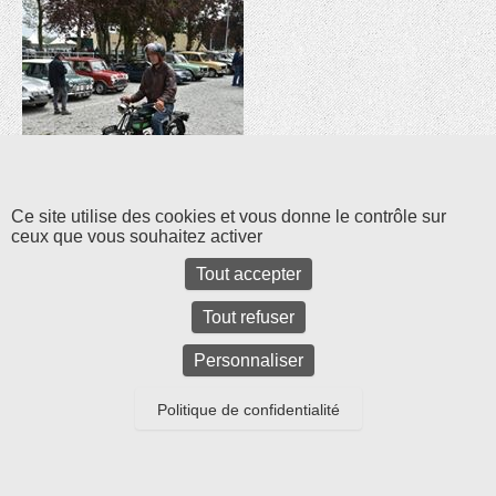
Les commentaires et les rétroliens sont fermés pour l'instant.
Ce site utilise des cookies et vous donne le contrôle sur
ceux que vous souhaitez activer
Tout accepter
Tout refuser
Personnaliser
Politique de confidentialité
Parc d'activités Bel Air La Forêt - 17 rue Amélia Earhart - 78125 GAZERAN
-
tél : 01 34 85 24 12
-
Mentions légales
Copyright © 2026
Cycle et Bike
All Rights Reserved.