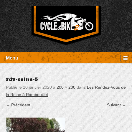
Aller
Panneau de gestion des cookies
au
contenu
Entretien Harley-Davidson, préparation et custom, boutique, pièces
Cycle et Bike
détachées Rambouillet
Menu
rdv-seine-5
Publié le
10 janvier 2020
à
200 × 200
dans
Les Rendez-Vous de
la Reine à Rambouillet
← Précédent
Suivant →