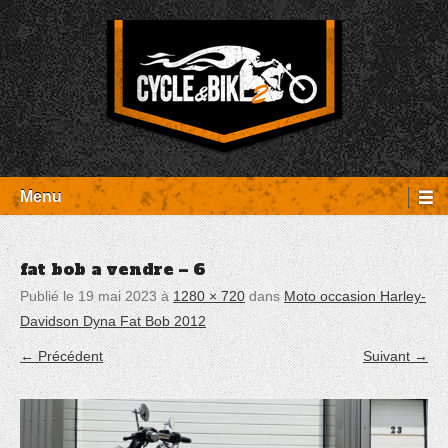
Aller
Panneau de gestion des cookies
au
contenu
Entretien Harley-Davidson, préparation et custom, boutique, pièces
Cycle et Bike
détachées Rambouillet
Menu
fat bob a vendre – 6
Publié le
19 mai 2023
à
1280 × 720
dans
Moto occasion Harley-
Davidson Dyna Fat Bob 2012
← Précédent
Suivant →