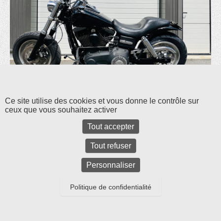
Les commentaires et les rétroliens sont fermés pour l'instant.
Ce site utilise des cookies et vous donne le contrôle sur
ceux que vous souhaitez activer
Tout accepter
Tout refuser
Personnaliser
Politique de confidentialité
Parc d'activités Bel Air La Forêt - 17 rue Amélia Earhart - 78125 GAZERAN
-
tél : 01 34 85 24 12
-
Mentions légales
Copyright © 2026
Cycle et Bike
All Rights Reserved.