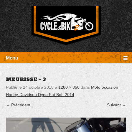
Aller
Panneau de gestion des cookies
au
contenu
Entretien Harley-Davidson, préparation et custom, boutique, pièces
Cycle et Bike
détachées Rambouillet
Menu
MEURISSE – 3
Publié le
24 octobre 2018
à
1280 × 850
dans
Moto occasion
Harley-Davidson Dyna Fat Bob 2014
← Précédent
Suivant →