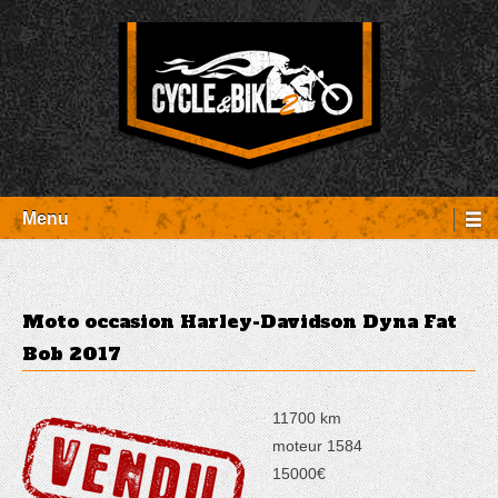
Aller
Panneau de gestion des cookies
au
contenu
Entretien Harley-Davidson, préparation et custom, boutique, pièces
Cycle et Bike
détachées Rambouillet
Menu
Moto occasion Harley-Davidson Dyna Fat
Bob 2017
11700 km
moteur 1584
15000€