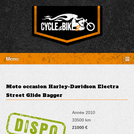
Aller
Panneau de gestion des cookies
au
contenu
Entretien Harley-Davidson, préparation et custom, boutique, pièces
Cycle et Bike
détachées Rambouillet
Menu
Moto occasion Harley-Davidson Electra
Street Glide Bagger
Année 2010
33500 km
21000 €