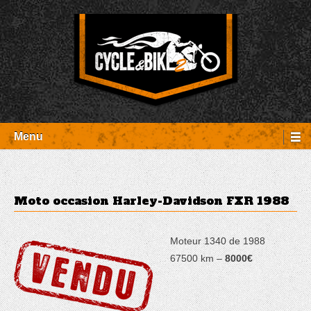
Aller
Panneau de gestion des cookies
au
contenu
Entretien Harley-Davidson, préparation et custom, boutique, pièces
Cycle et Bike
détachées Rambouillet
Menu
Moto occasion Harley-Davidson FXR 1988
Moteur 1340 de 1988
67500 km –
8000€