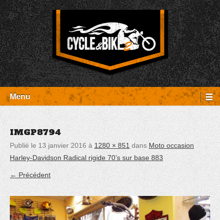
Aller
Panneau de gestion des cookies
au
contenu
Entretien Harley-Davidson, préparation et custom, boutique, pièces
Cycle et Bike
détachées Rambouillet
Menu
IMGP8794
Publié le
13 janvier 2016
à
1280 × 851
dans
Moto occasion
Harley-Davidson Radical rigide 70’s sur base 883
← Précédent