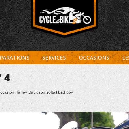
Entretien Harley-Davidson, préparation et custom, boutiqu
Cycle et Bike
PARATIONS
SERVICES
OCCASIONS
LE
 4
ccasion Harley Davidson softail bad boy