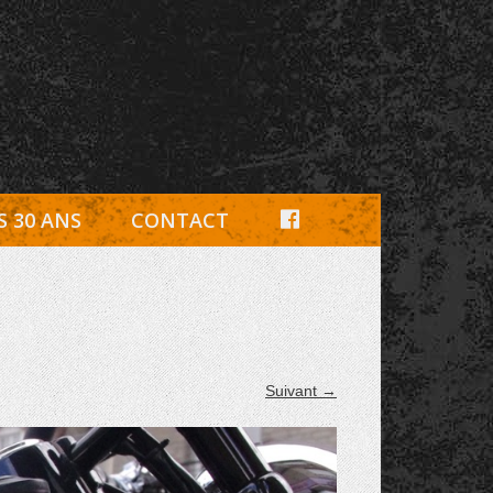
e, pièces détachées Rambouillet
F
S 30 ANS
CONTACT
A
C
E
B
Suivant →
O
O