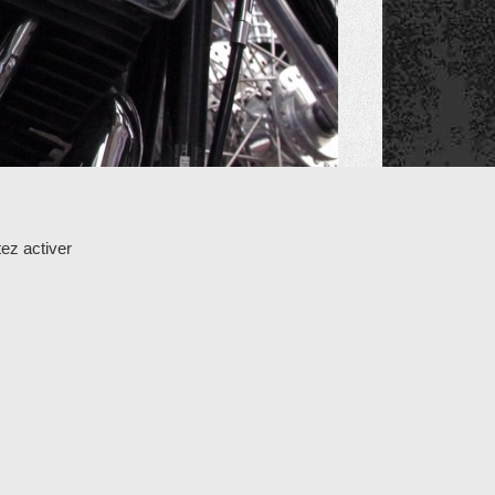
ez activer
25 GAZERAN
-
tél : 01 34 85 24 12
-
Mentions légales