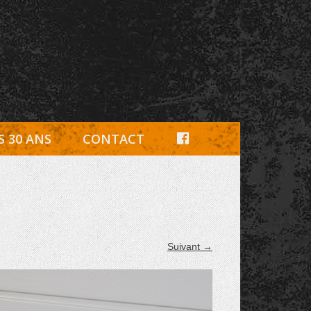
e, pièces détachées Rambouillet
F
S 30 ANS
CONTACT
A
C
E
B
Suivant →
O
O