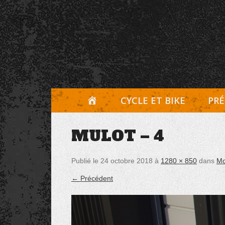
Aller
Panneau de gestion des cookies
au
contenu
A
CYCLE ET BIKE
PRÉ
C
MULOT – 4
C
U
Publié le
24 octobre 2018
à
1280 × 850
dans
Mo
E
← Précédent
I
L