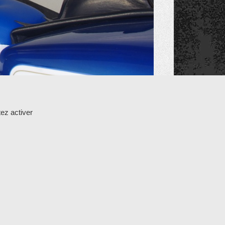
ez activer
25 GAZERAN
-
tél : 01 34 85 24 12
-
Mentions légales