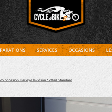
Entretien Harley-Davidson, préparation et custom, boutiqu
Cycle et Bike
PARATIONS
SERVICES
OCCASIONS
LE
to occasion Harley-Davidson Softail Standard