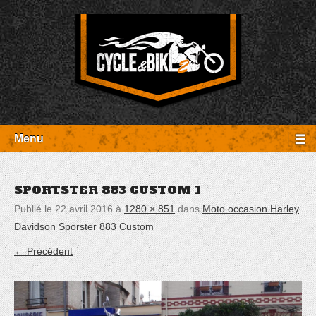
Aller
Panneau de gestion des cookies
au
contenu
Entretien Harley-Davidson, préparation et custom, boutique, pièces
Cycle et Bike
détachées Rambouillet
Menu
SPORTSTER 883 CUSTOM 1
Publié le
22 avril 2016
à
1280 × 851
dans
Moto occasion Harley
Davidson Sporster 883 Custom
← Précédent