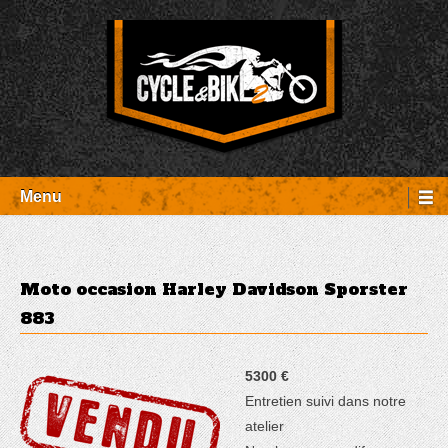
Aller
Panneau de gestion des cookies
au
contenu
Entretien Harley-Davidson, préparation et custom, boutique, pièces
Cycle et Bike
détachées Rambouillet
Menu
Moto occasion Harley Davidson Sporster
883
5300 €
Entretien suivi dans notre
atelier