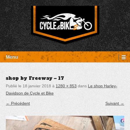
Aller
Panneau de gestion des cookies
au
contenu
Entretien Harley-Davidson, préparation et custom, boutique, pièces
Cycle et Bike
détachées Rambouillet
Menu
shop by Freeway – 17
Publié le
18 janvier 2018
à
1280 × 853
dans
Le shop Harley-
Davidson de Cycle et Bike
← Précédent
Suivant →