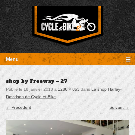
Aller
Panneau de gestion des cookies
au
contenu
Entretien Harley-Davidson, préparation et custom, boutique, pièces
Cycle et Bike
détachées Rambouillet
Menu
shop by Freeway – 27
Publié le
18 janvier 2018
à
1280 × 853
dans
Le shop Harley-
Davidson de Cycle et Bike
← Précédent
Suivant →