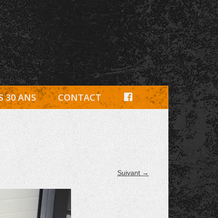
e, pièces détachées Rambouillet
F
S 30 ANS
CONTACT
A
C
E
B
Suivant →
O
O