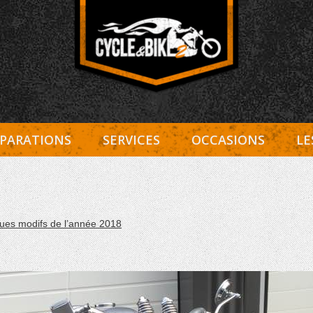
Entretien Harley-Davidson, préparation et custom, boutiqu
Cycle et Bike
PARATIONS
SERVICES
OCCASIONS
LE
ues modifs de l’année 2018