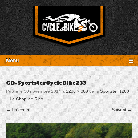
Aller
Panneau de gestion des cookies
au
contenu
Entretien Harley-Davidson, préparation et custom, boutique, pièces
Cycle et Bike
détachées Rambouillet
Menu
GD-SportsterCycleBike233
Publié le
30 novembre 2014
à
1200 × 803
dans
Sportster 1200
– Le Chop’ de Rico
← Précédent
Suivant →