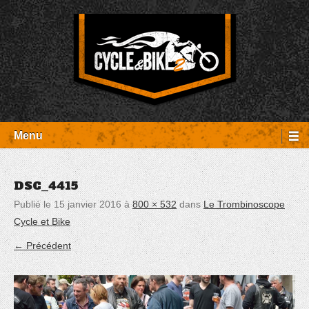
Aller
Panneau de gestion des cookies
au
contenu
Entretien Harley-Davidson, préparation et custom, boutique, pièces
Cycle et Bike
détachées Rambouillet
Menu
DSC_4415
Publié le
15 janvier 2016
à
800 × 532
dans
Le Trombinoscope
Cycle et Bike
← Précédent