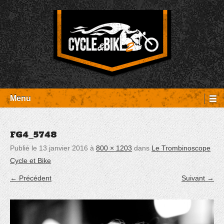
Aller
Panneau de gestion des cookies
au
contenu
Entretien Harley-Davidson, préparation et custom, boutique, pièces
Cycle et Bike
détachées Rambouillet
Menu
FG4_5748
Publié le
13 janvier 2016
à
800 × 1203
dans
Le Trombinoscope
Cycle et Bike
← Précédent
Suivant →