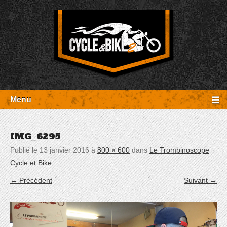
Aller
Panneau de gestion des cookies
au
contenu
Entretien Harley-Davidson, préparation et custom, boutique, pièces
Cycle et Bike
détachées Rambouillet
Menu
IMG_6295
Publié le
13 janvier 2016
à
800 × 600
dans
Le Trombinoscope
Cycle et Bike
← Précédent
Suivant →