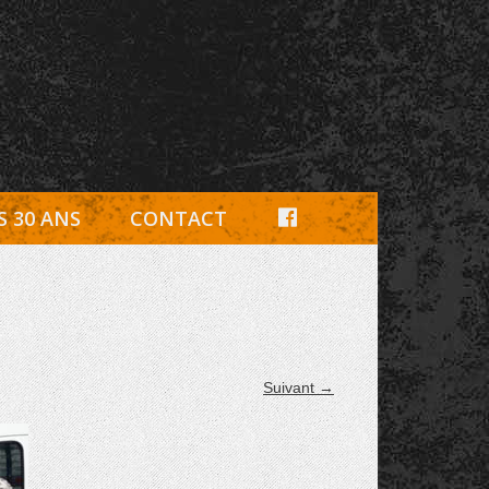
e, pièces détachées Rambouillet
F
S 30 ANS
CONTACT
A
C
E
B
Suivant →
O
O