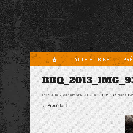
Aller
Panneau de gestion des cookies
au
contenu
A
CYCLE ET BIKE
PRÉ
C
BBQ_2013_IMG_9
C
U
Publié le
2 décembre 2014
à
500 × 333
dans
BB
E
← Précédent
I
L