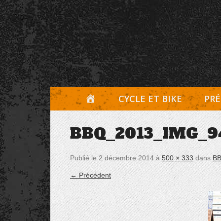
Aller
Panneau de gestion des cookies
au
contenu
A
CYCLE ET BIKE
PRÉ
C
BBQ_2013_IMG_9
C
U
Publié le
2 décembre 2014
à
500 × 333
dans
BB
E
← Précédent
I
L