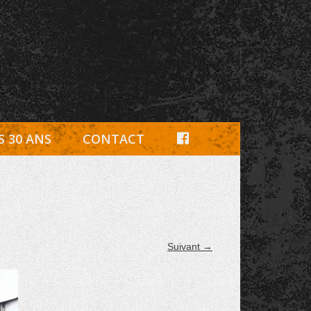
e, pièces détachées Rambouillet
F
S 30 ANS
CONTACT
A
C
E
B
Suivant →
O
O