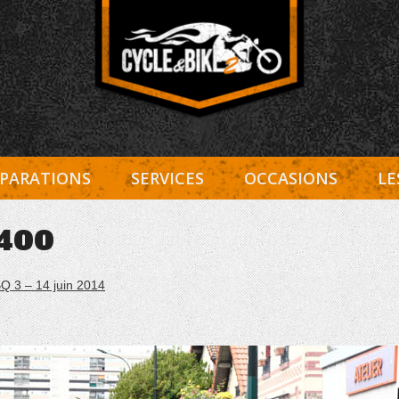
Entretien Harley-Davidson, préparation et custom, boutiqu
Cycle et Bike
PARATIONS
SERVICES
OCCASIONS
LE
400
Q 3 – 14 juin 2014